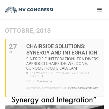
OTTOBRE, 2018
27
CHAIRSIDE SOLUTIONS:
SYNERGY AND INTEGRATION
OTT
SINERGIE E INTEGRAZIONI TRA DIVERSI
APPROCCI CHAIRSIDE. WELDONE,
CONOMETRICO E CAD/CAM
Best Western Plus Tower Hotel
, Viale Lenin, 43
BOLOGNA
Settore:
Odontoiatria
Informazioni accreditamento ECM:
Il corso è accreditato FAD