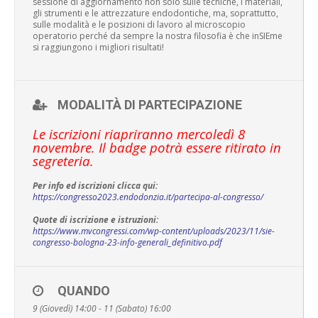
sessione di aggiornamento non solo sulle tecniche, i materiali,
gli strumenti e le attrezzature endodontiche, ma, soprattutto,
sulle modalità e le posizioni di lavoro al microscopio
operatorio perché da sempre la nostra filosofia è che inSIEme
si raggiungono i migliori risultati!
MODALITÀ DI PARTECIPAZIONE
Le iscrizioni riapriranno mercoledì 8
novembre. Il badge potrà essere ritirato in
segreteria.
Per info ed iscrizioni clicca qui:
https://congresso2023.endodonzia.it/partecipa-al-congresso/
Quote di iscrizione e istruzioni:
https://www.mvcongressi.com/wp-content/uploads/2023/11/sie-
congresso-bologna-23-info-generali_definitivo.pdf
QUANDO
9 (Giovedì) 14:00 - 11 (Sabato) 16:00