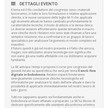
DETTAGLI EVENTO
Il tema ed il filo conduttore del congresso sono i materiali
bioceramici, in tutte le loro formulazioni e relative applicazioni
cliniche, e le nuove variazioni delle leghe NI-TI che applicate
agli strumenti attuali ne hanno cambiato profondamente le
caratteristiche tecniche, il modo di utilizzo e la stessa clinica.
Le diverse sessioni affronteranno queste tematiche in macro
aree cliniche dov’è i Relatori non sono stati chiamati a fare una
semplice relazione, ma a confrontarsi in un gruppo di lavoro
specialistico per analizzare l’argomento in modo completo ed
esaustivo.
Il futuro quindi è già nel nostro presente e il fatto che ancora,
magari, non utilizziamo alcune tecnologie non significa che
non siano già una realtà affidabile con cui dobbiamo acquisire
familiarità.
La SIE anticipa i tempi e propone il corso pre congresso del
giovedì mirato su quest’ottica che avrà per tema
Il work-flow
digitale in Endodonzia
. Relatori esperti fonderanno
sinergicamente conoscenze cliniche, tecnologiche ed
informatiche per analizzare lo stato dell’arte attuale e darci la
possibilità di applicarle immediatamente nel nostro lavoro di
tutti i giorni.
Tutti noi sappiamo quanto sia fondamentale anche in
Endodonzia un team affiatato e preparato. La SIE ha deciso di
dedicare specificamente alle assistenti alla poltrona un’intera