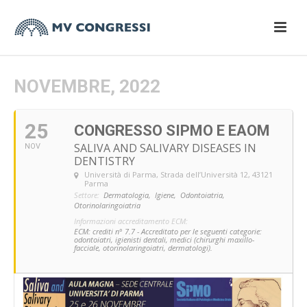
NOVEMBRE, 2022
25
CONGRESSO SIPMO E EAOM
SALIVA AND SALIVARY DISEASES IN
NOV
DENTISTRY
Università di Parma
, Strada dell’Università 12, 43121
Parma
Settore:
Dermatologia,
Igiene,
Odontoiatria,
Otorinolaringoiatria
Informazioni accreditamento ECM:
ECM: crediti n° 7.7
- Accreditato per le seguenti categorie:
odontoiatri, igienisti dentali, medici (chirurghi maxillo-
facciale, otorinolaringoiatri, dermatologi).