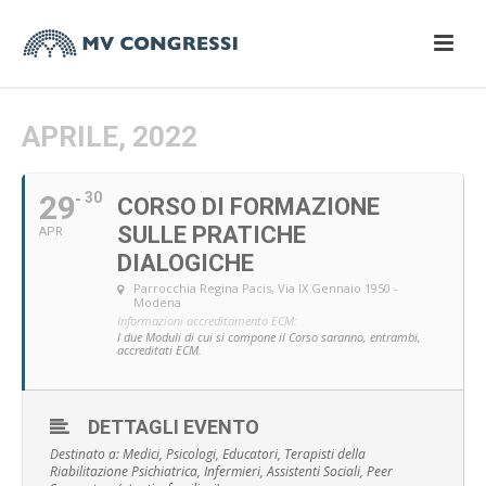
APRILE, 2022
29
30
CORSO DI FORMAZIONE
SULLE PRATICHE
APR
DIALOGICHE
Parrocchia Regina Pacis
, Via IX Gennaio 1950 -
Modena
Informazioni accreditamento ECM:
I due Moduli di cui si compone il Corso saranno, entrambi,
accreditati ECM.
DETTAGLI EVENTO
Destinato a: Medici, Psicologi, Educatori, Terapisti della
Riabilitazione Psichiatrica, Infermieri, Assistenti Sociali, Peer