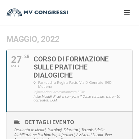
MAGGIO, 2022
27
28
CORSO DI FORMAZIONE
SULLE PRATICHE
MAG
DIALOGICHE
Parrocchia Regina Pacis
, Via IX Gennaio 1950 -
Modena
Informazioni accreditamento ECM:
I due Moduli di cui si compone il Corso saranno, entrambi,
accreditati ECM.
DETTAGLI EVENTO
Destinato a: Medici, Psicologi, Educatori, Terapisti della
Riabilitazione Psichiatrica, Infermieri, Assistenti Sociali, Peer