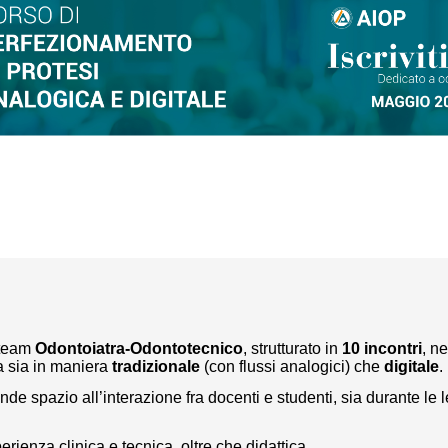
l team
Odontoiatra-Odontotecnico
, strutturato in
10 incontri
, n
a sia in maniera
tradizionale
(con flussi analogici) che
digitale
.
e spazio all’interazione fra docenti e studenti, sia durante le l
erienza clinica e tecnica, oltre che didattica.