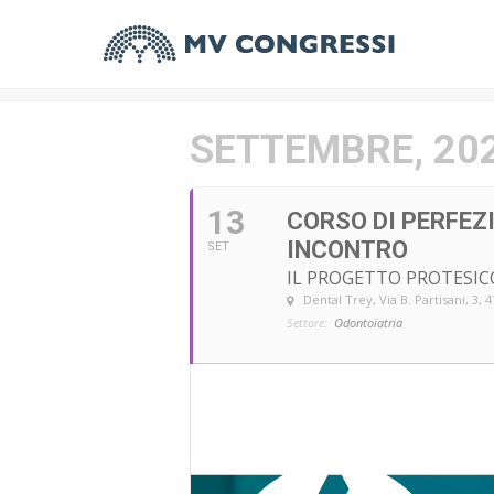
SETTEMBRE, 20
13
CORSO DI PERFEZI
INCONTRO
SET
IL PROGETTO PROTESI
Dental Trey
, Via B. Partisani, 3,
Settore:
Odontoiatria