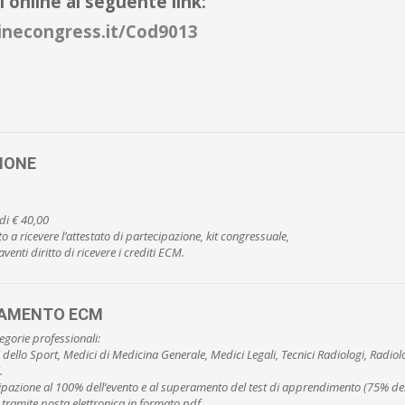
i online al seguente link:
inecongress.it/Cod9013
IONE
ndi € 40,00
 a ricevere l’attestato di partecipazione, kit congressuale,
venti diritto di ricevere i crediti ECM.
TAMENTO ECM
tegorie professionali:
 dello Sport, Medici di Medicina Generale, Medici Legali, Tecnici Radiologi, Radiolog
.
ecipazione al 100% dell’evento e al superamento del test di apprendimento (75% dell
 tramite posta elettronica in formato pdf.