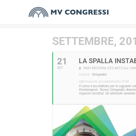
SETTEMBRE, 20
21
LA SPALLA INSTA
RMH MODENA DES ARTS (ex UNA
SET
Settore:
Ortopedia
Informazioni accreditamento ECM:
Il corso è accreditato per le seguenti c
Fisioterapisti, Tecnici Ortopedici Anest
risposte corrette). Gli attestati sarann