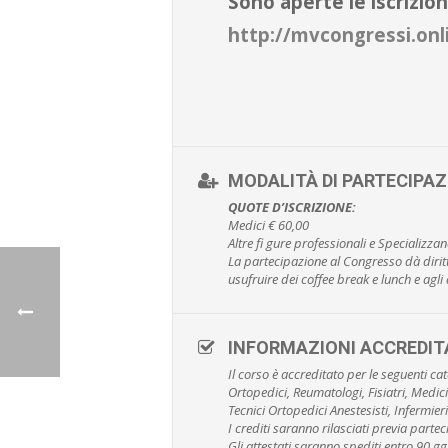
Sono aperte le iscrizion
http://mvcongressi.onl
MODALITÀ DI PARTECIPAZ
QUOTE D’ISCRIZIONE:
Medici € 60,00
Altre fi gure professionali e Specializza
La partecipazione al Congresso dà diritto
usufruire dei coffee break e lunch e agli a
INFORMAZIONI ACCREDI
Il corso è accreditato per le seguenti ca
Ortopedici, Reumatologi, Fisiatri, Medici
Tecnici Ortopedici Anestesisti, Infermieri
I crediti saranno rilasciati previa part
Gli attestati saranno spediti entro 90 gg