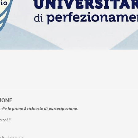
IONE
colte
le prime 8 richieste di partecipazione.
essi.it
e le chirurgie: