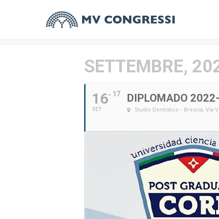
SETTEMBRE, 20
16
17
DIPLOMADO 2022-
Studio Dentistico - Brescia
, Via 
SET