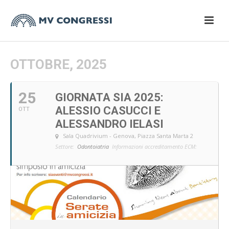
OTTOBRE, 2025
25
GIORNATA SIA 2025:
ALESSIO CASUCCI E
OTT
ALESSANDRO IELASI
Sala Quadrivium - Genova
, Piazza Santa Marta 2
Settore:
Odontoiatria
Informazioni accreditamento ECM: