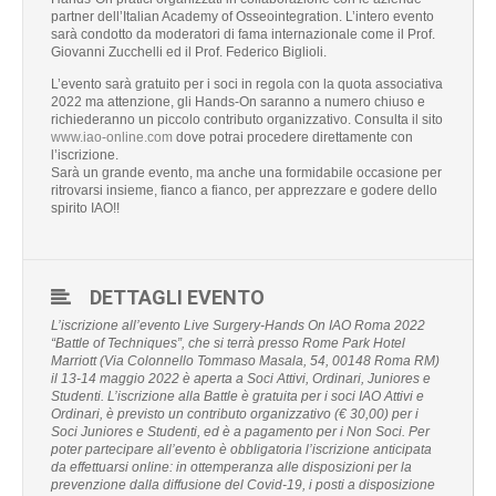
partner dell’Italian Academy of Osseointegration. L’intero evento
sarà condotto da moderatori di fama internazionale come il Prof.
Giovanni Zucchelli ed il Prof. Federico Biglioli.
L’evento sarà gratuito per i soci in regola con la quota associativa
2022 ma attenzione, gli Hands-On saranno a numero chiuso e
richiederanno un piccolo contributo organizzativo. Consulta il sito
www.iao-online.com
dove potrai procedere direttamente con
l’iscrizione.
Sarà un grande evento, ma anche una formidabile occasione per
ritrovarsi insieme, fianco a fianco, per apprezzare e godere dello
spirito IAO!!
DETTAGLI EVENTO
L’iscrizione all’evento Live Surgery-Hands On IAO Roma 2022
“Battle of Techniques”, che si terrà presso Rome Park Hotel
Marriott (Via Colonnello Tommaso Masala, 54, 00148 Roma RM)
il 13-14 maggio 2022 è aperta a Soci Attivi, Ordinari, Juniores e
Studenti. L’iscrizione alla Battle è gratuita per i soci IAO Attivi e
Ordinari, è previsto un contributo organizzativo (€ 30,00) per i
Soci Juniores e Studenti, ed è a pagamento per i Non Soci. Per
poter partecipare all’evento è obbligatoria l’iscrizione anticipata
da effettuarsi online: in ottemperanza alle disposizioni per la
prevenzione dalla diffusione del Covid-19, i posti a disposizione