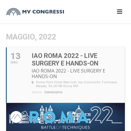
MAGGIO, 2022
13
IAO ROMA 2022 - LIVE
SURGERY E HANDS-ON
MAG
IAO ROMA 2022 - LIVE SURGERY E
HANDS-ON
Rome Park Hotel Marriott
, Via Colonnello Tommaso
Masala, 54, 00148 Roma RM
Settore:
Odontoiatria