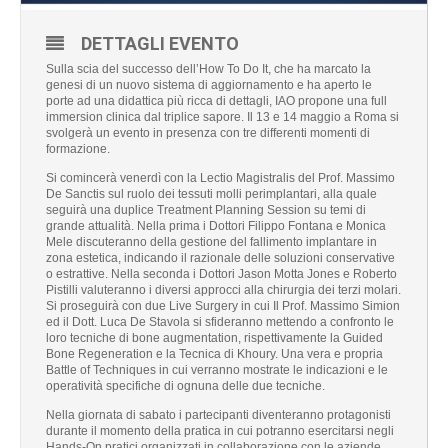
DETTAGLI EVENTO
Sulla scia del successo dell’How To Do It, che ha marcato la
genesi di un nuovo sistema di aggiornamento e ha aperto le
porte ad una didattica più ricca di dettagli, IAO propone una full
immersion clinica dal triplice sapore. Il 13 e 14 maggio a Roma si
svolgerà un evento in presenza con tre differenti momenti di
formazione.
Si comincerà venerdì con la Lectio Magistralis del Prof. Massimo
De Sanctis sul ruolo dei tessuti molli perimplantari, alla quale
seguirà una duplice Treatment Planning Session su temi di
grande attualità. Nella prima i Dottori Filippo Fontana e Monica
Mele discuteranno della gestione del fallimento implantare in
zona estetica, indicando il razionale delle soluzioni conservative
o estrattive. Nella seconda i Dottori Jason Motta Jones e Roberto
Pistilli valuteranno i diversi approcci alla chirurgia dei terzi molari.
Si proseguirà con due Live Surgery in cui Il Prof. Massimo Simion
ed il Dott. Luca De Stavola si sfideranno mettendo a confronto le
loro tecniche di bone augmentation, rispettivamente la Guided
Bone Regeneration e la Tecnica di Khoury. Una vera e propria
Battle of Techniques in cui verranno mostrate le indicazioni e le
operatività specifiche di ognuna delle due tecniche.
Nella giornata di sabato i partecipanti diventeranno protagonisti
durante il momento della pratica in cui potranno esercitarsi negli
Hands-On pratici organizzati in collaborazione con le aziende