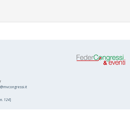
y
o@mvcongressi.it
 n. 124
]