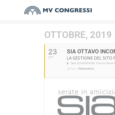
OTTOBRE, 2019
23
SIA OTTAVO INCO
LA GESTIONE DEL SITO 
OTT
Sala QUADRIVIUM
, Piazza Santa 
Settore:
Odontoiatria