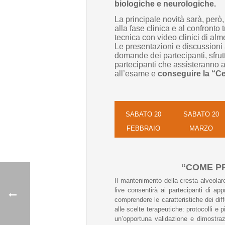
biologiche e neurologiche.
La principale novità sarà, però
alla fase clinica e al confronto
tecnica con video clinici di alm
Le presentazioni e discussioni 
domande dei partecipanti, sfrutta
partecipanti che assisteranno a
all’esame e
conseguire la “Ce
SABATO 20
SABATO 20
FEBBRAIO
MARZO
“
COME PR
Il mantenimento della cresta alveolare
live consentirà ai partecipanti di app
comprendere le caratteristiche dei diff
alle scelte terapeutiche: protocolli e
un’opportuna validazione e dimostrazi