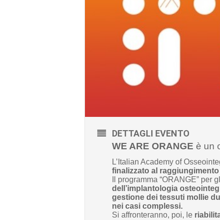
DETTAGLI EVENTO
WE ARE ORANGE
è un o
L’Italian Academy of Osseointeg
finalizzato al raggiungiment
Il programma “ORANGE” per gli o
dell’implantologia osteointeg
gestione dei tessuti molli
e du
nei casi complessi.
Si affronteranno, poi, le
riabilit