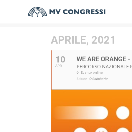
APRILE, 2021
10
WE ARE ORANGE - 
PERCORSO NAZIONALE 
APR
Evento online
Settore:
Odontoiatria