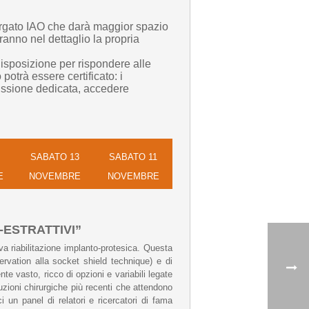
 targato IAO che darà maggior spazio
eranno nel dettaglio la propria
disposizione per rispondere alle
 potrà essere certificato: i
missione dedicata, accedere
SABATO 13
SABATO 11
E
NOVEMBRE
NOVEMBRE
-ESTRATTIVI”
iva riabilitazione implanto-protesica. Questa
servation alla socket shield technique) e di
te vasto, ricco di opzioni e variabili legate
luzioni chirurgiche più recenti che attendono
 un panel di relatori e ricercatori di fama