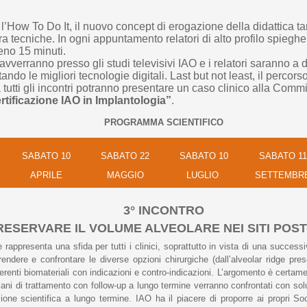
, l’How To Do It, il nuovo concept di erogazione della didattica
 tra tecniche. In ogni appuntamento relatori di alto profilo spiegh
eno 15 minuti.
avverranno presso gli studi televisivi IAO e i relatori saranno a 
ndo le migliori tecnologie digitali. Last but not least, il percorso
 tutti gli incontri potranno presentare un caso clinico alla Com
rtificazione IAO in Implantologia
”
.
PROGRAMMA SCIENTIFICO
SABATO 10
SABATO 22
SABATO 10
SABATO 11
APRILE
MAGGIO
LUGLIO
SETTEMBR
3° INCONTRO
ESERVARE IL VOLUME ALVEOLARE NEI SITI POST
 rappresenta una sfida per tutti i clinici, soprattutto in vista di una success
rendere e confrontare le diverse opzioni chirurgiche (dall’alveolar ridge pre
erenti biomateriali con indicazioni e contro-indicazioni. L’argomento è certamen
 piani di trattamento con follow-up a lungo termine verranno confrontati con so
one scientifica a lungo termine. IAO ha il piacere di proporre ai propri Soci