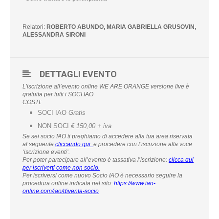
Relatori:
ROBERTO ABUNDO, MARIA GABRIELLA GRUSOVIN,
ALESSANDRA SIRONI
DETTAGLI EVENTO
L’iscrizione all’evento online WE ARE ORANGE
versione live è
gratuita per tutti i SOCI IAO
COSTI:
SOCI IAO
Gratis
NON SOCI
€ 150,00
+ iva
Se sei socio IAO ti preghiamo di accedere alla tua area riservata
al seguente
cliccando qui
e procedere con l’iscrizione alla voce
‘iscrizione eventi’.
Per poter partecipare all’evento è tassativa l’iscrizione:
clicca qui
per iscriverti come non socio.
Per iscriversi come nuovo Socio IAO è necessario seguire la
procedura online indicata nel sito:
https://www.iao-
online.com/iao/diventa-socio