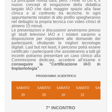
La principale novità sarà, però, l’How To Do It, il
nuovo concept di erogazione della didattica
targato IAO che darà maggior spazio alla fase
clinica e al confronto tra tecniche. In ogni
appuntamento relatori di alto profilo spiegheranno
nel dettaglio la propria tecnica con video clinici di
almeno 15 minuti.
Le presentazioni e discussioni avverranno presso
gli studi televisivi IAO e i relatori saranno a
disposizione per rispondere alle domande dei
partecipanti, sfruttando le migliori tecnologie
digitali. Last but not least, il percorso potrà essere
certificato: i partecipanti che assisteranno a tutti gli
incontri potranno presentare un caso clinico alla
Commissione dedicata, accedere all’esame e
conseguire la “Certificazione IAO in
Implantologia
”
.
PROGRAMMA SCIENTIFICO
SABATO
SABATO
SABATO
SABATO
SABATO
20
20
10
22
10
FEBBRAIO
MARZO
APRILE
MAGGIO
LUGLIO
7° INCONTRO