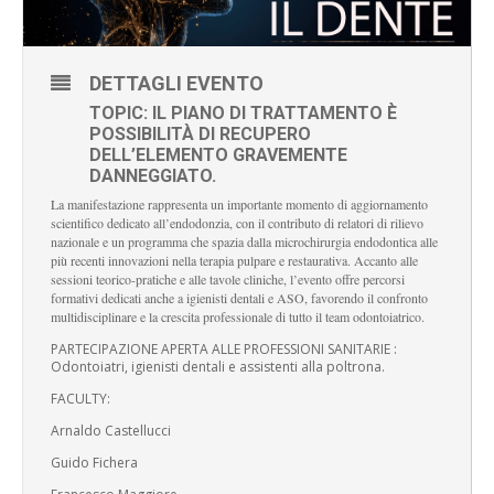
DETTAGLI EVENTO
TOPIC: IL PIANO DI TRATTAMENTO È
POSSIBILITÀ DI RECUPERO
DELL’ELEMENTO GRAVEMENTE
DANNEGGIATO.
La manifestazione rappresenta un importante momento di aggiornamento
scientifico dedicato all’endodonzia, con il contributo di relatori di rilievo
nazionale e un programma che spazia dalla microchirurgia endodontica alle
più recenti innovazioni nella terapia pulpare e restaurativa. Accanto alle
sessioni teorico-pratiche e alle tavole cliniche, l’evento offre percorsi
formativi dedicati anche a igienisti dentali e ASO, favorendo il confronto
multidisciplinare e la crescita professionale di tutto il team odontoiatrico.
PARTECIPAZIONE APERTA ALLE PROFESSIONI SANITARIE :
Odontoiatri, igienisti dentali e assistenti alla poltrona.
FACULTY:
Arnaldo Castellucci
Guido Fichera