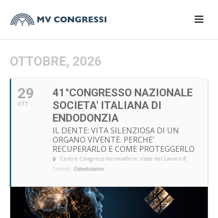
OTTOBRE, 2026
29
41°CONGRESSO NAZIONALE
SOCIETA' ITALIANA DI
OTT
ENDODONZIA
IL DENTE: VITA SILENZIOSA DI UN
ORGANO VIVENTE. PERCHE'
RECUPERARLO E COME PROTEGGERLO
Centro Congressi Veronafiere
, Viale del Lavoro 8
Settore:
Odontoiatria