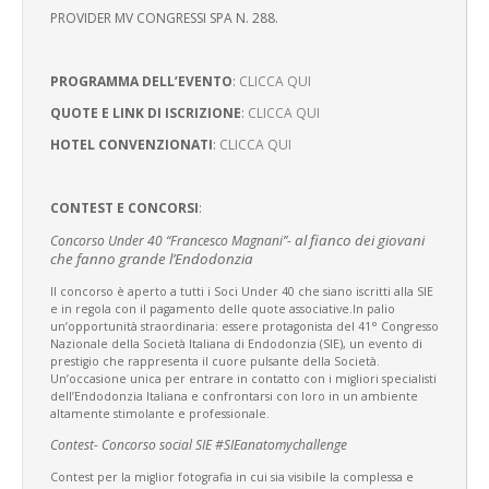
PROVIDER MV CONGRESSI SPA N. 288.
PROGRAMMA DELL’EVENTO
:
CLICCA QUI
QUOTE E LINK DI ISCRIZIONE
:
CLICCA QUI
HOTEL CONVENZIONATI
:
CLICCA QUI
CONTEST E CONCORSI
:
al fianco dei giovani
Concorso Under 40 “Francesco Magnani”-
che fanno grande l’Endodonzia
Il concorso è aperto a tutti i Soci Under 40 che siano iscritti alla SIE
e in regola con il pagamento delle quote associative.
In palio
un’opportunità straordinaria: essere protagonista del 41° Congresso
Nazionale della Società Italiana di Endodonzia (SIE), un evento di
prestigio che rappresenta il cuore pulsante della Società.
Un’occasione unica per entrare in contatto con i migliori specialisti
dell’Endodonzia Italiana e confrontarsi con loro in un ambiente
altamente stimolante e professionale.
Contest- Concorso social SIE #SIEanatomychallenge
Contest per la miglior fotografia in cui sia visibile la complessa e