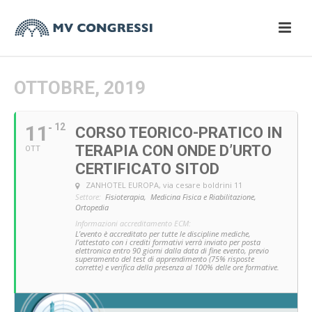
OTTOBRE, 2019
11
12
CORSO TEORICO-PRATICO IN
TERAPIA CON ONDE D’URTO
OTT
CERTIFICATO SITOD
ZANHOTEL EUROPA
, via cesare boldrini 11
Settore:
Fisioterapia,
Medicina Fisica e Riabilitazione,
Ortopedia
Informazioni accreditamento ECM:
L’evento è accreditato per tutte le discipline mediche,
l’attestato con i crediti formativi verrà inviato per posta
elettronica entro 90 giorni dalla data di fine evento, previo
superamento del test di apprendimento (75% risposte
corrette) e verifica della presenza al 100% delle ore formative.