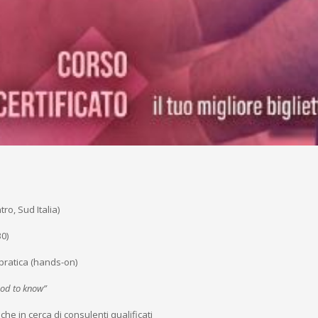
tro, Sud Italia)
30)
à pratica (hands-on)
od to know”
che in cerca di consulenti qualificati