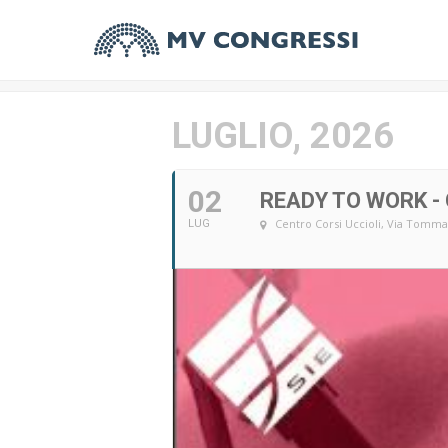
LUGLIO, 2026
02
READY TO WORK -
Centro Corsi Uccioli
, Via Tommas
LUG